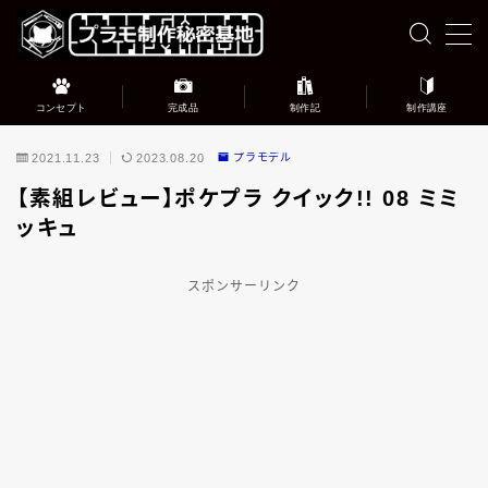
MENU
コンセプト
完成品
制作記
制作講座
このブログについて
2021.11.23
2023.08.20
プラモデル
【素組レビュー】ポケプラ クイック!! 08 ミミ
完成品ギャラリー
ッキュ
プラモデル制作記録
スポンサーリンク
プラモデル制作講座
お問い合わせ