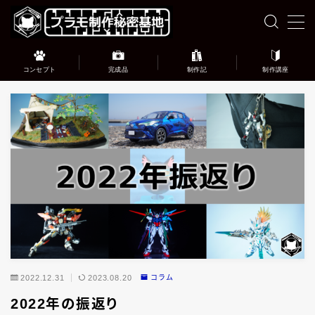
MENU
コンセプト
完成品
制作記
制作講座
このブログについて
完成品ギャラリー
プラモデル制作記録
プラモデル制作講座
お問い合わせ
2022.12.31
2023.08.20
コラム
2022年の振返り