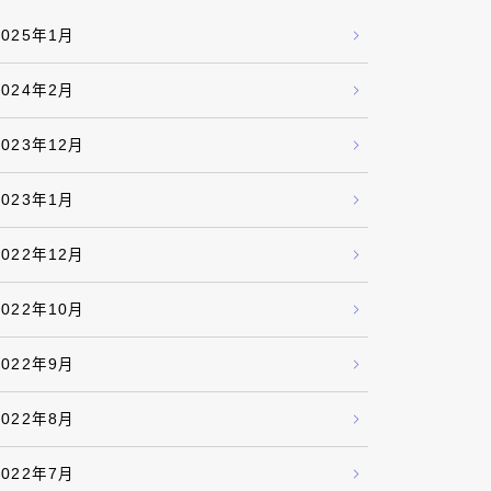
2025年1月
2024年2月
2023年12月
2023年1月
2022年12月
2022年10月
2022年9月
2022年8月
2022年7月