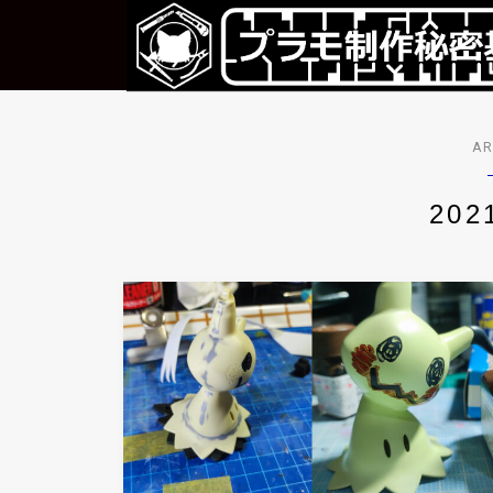
AR
202