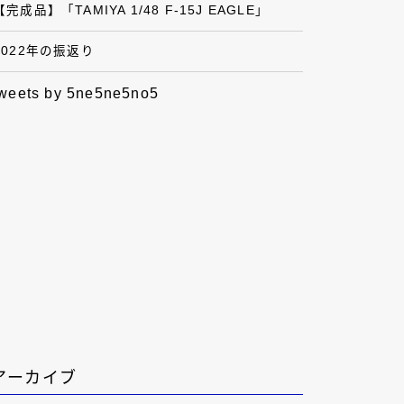
【完成品】「TAMIYA 1/48 F-15J EAGLE」
2022年の振返り
weets by 5ne5ne5no5
アーカイブ