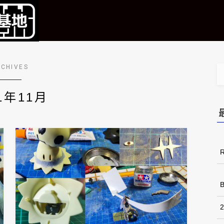
CHIVES
1年11月
このブログについて
完成品ギャラリー
プラモデル制作記録
プラモデル制作講座
お問い合わせ